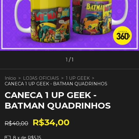
1
/
1
Início
>
LOJAS OFICIAIS
>
1 UP GEEK
>
CANECA 1 UP GEEK - BATMAN QUADRINHOS
CANECA 1 UP GEEK -
BATMAN QUADRINHOS
R$34,00
R$40,00
8
x de
R$5,15