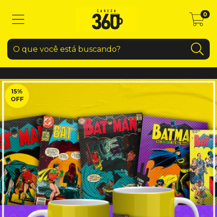
0
15
%
OFF