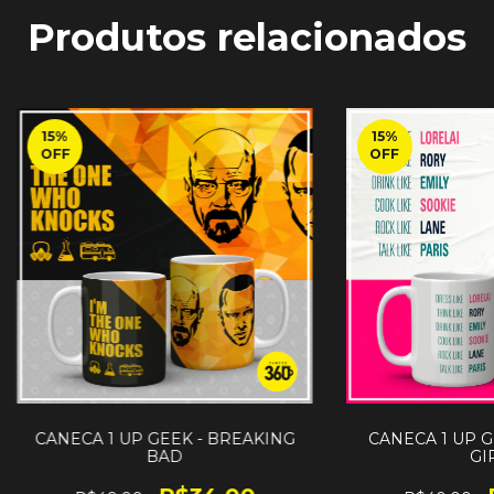
Produtos relacionados
15
%
15
%
OFF
OFF
CANECA 1 UP GEEK - BREAKING
CANECA 1 UP G
BAD
GI