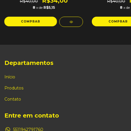
R$34,00
R$40,00
R$40,00
8
x de
R$5,15
8
x de
Departamentos
Início
Produtos
Contato
Entre em contato
5511942791760