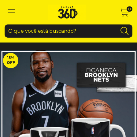
0
15
%
OFF