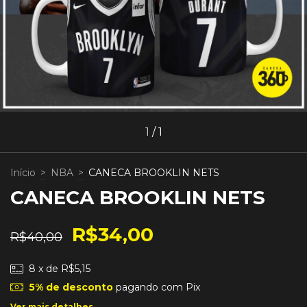
1
/
1
Início
>
NBA
>
CANECA BROOKLIN NETS
CANECA BROOKLIN NETS
R$34,00
R$40,00
8
x de
R$5,15
5% de desconto
pagando com Pix
Ver mais detalhes