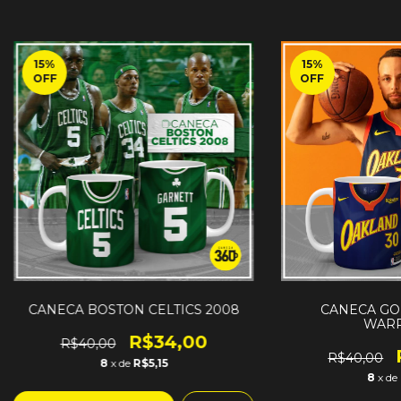
15
%
15
%
OFF
OFF
CANECA BOSTON CELTICS 2008
CANECA GO
WARR
R$34,00
R$40,00
R$40,00
8
x de
R$5,15
8
x de